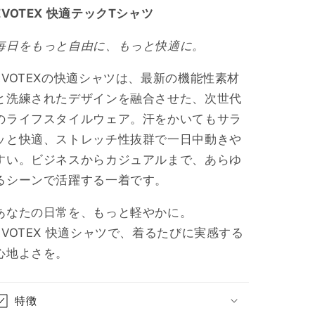
EVOTEX 快適テックTシャツ
ロ
ロ
ン
ン
毎日をもっと自由に、もっと快適に。
T
T
ブ
ブ
EVOTEXの快適シャツは、最新の機能性素材
ラ
ラ
と洗練されたデザインを融合させた、次世代
ッ
ッ
のライフスタイルウェア。汗をかいてもサラ
ク
ク
ッと快適、ストレッチ性抜群で一日中動きや
×
×
ホ
ホ
すい。ビジネスからカジュアルまで、あらゆ
ワ
ワ
るシーンで活躍する一着です。
イ
イ
あなたの日常を、もっと軽やかに。
ト
ト
E-
E-
EVOTEX 快適シャツで、着るたびに実感する
007
007
心地よさを。
の
の
数
数
量
量
特徴