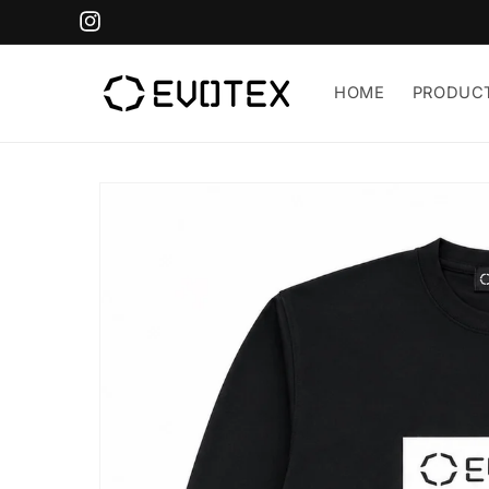
コンテ
ンツに
Instagram
進む
HOME
PRODUC
商品情
報にス
キップ