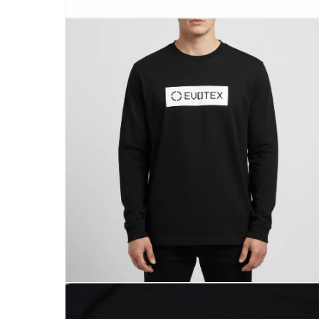
モ
ー
ダ
ル
で
メ
デ
ィ
ア
(1)
を
開
く
モ
ー
ダ