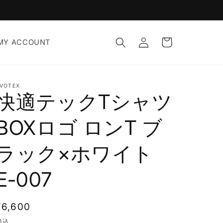
ロ
カ
グ
ー
MY ACCOUNT
イ
ト
ン
VOTEX
快適テックTシャツ
BOXロゴ ロンT ブ
ラック×ホワイト
E-007
通
¥6,600
常
税込