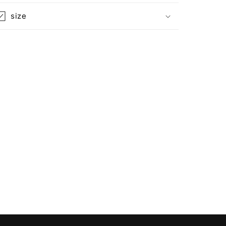
を
を
減
増
size
ら
や
す
す