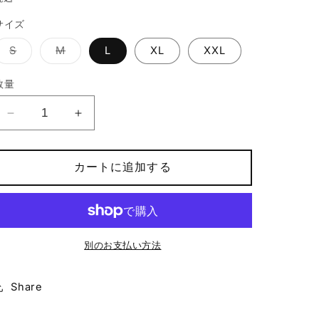
価
サイズ
格
バ
バ
S
M
L
XL
XXL
リ
リ
エ
エ
ー
ー
数量
シ
シ
ョ
ョ
ン
ン
快
快
は
は
売
売
適
適
り
り
切
切
テ
テ
れ
れ
カートに追加する
て
て
ッ
ッ
い
い
る
る
ク
ク
か
か
販
販
T
T
売
売
シ
シ
で
で
き
き
ャ
ャ
別のお支払い方法
ま
ま
せ
せ
ツ
ツ
ん
ん
BOX
BOX
Share
ロ
ロ
ゴ
ゴ