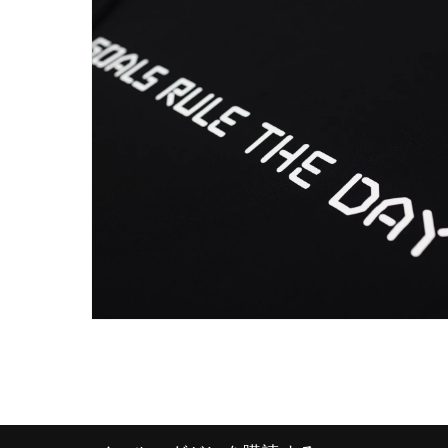
ル
で
メ
デ
ィ
ア
(2)
を
開
く
モ
ー
ダ
ル
で
メ
デ