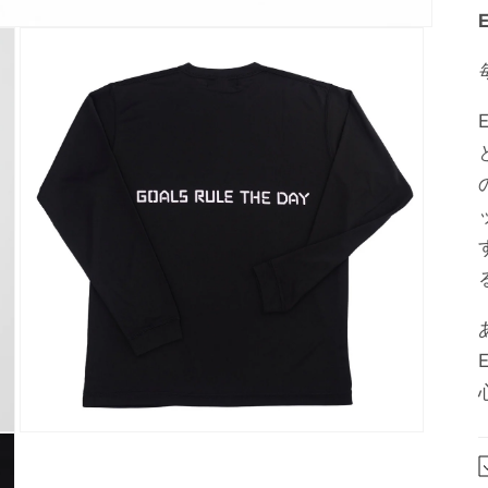
モ
ー
ダ